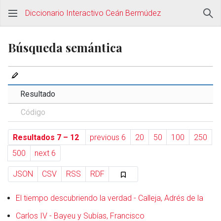
Diccionario Interactivo Ceán Bermúdez
Búsqueda semántica
Resultado
Código
Resultados 7 – 12
previous 6
20
50
100
250
500
next 6
JSON
CSV
RSS
RDF
El tiempo descubriendo la verdad - Calleja, Adrés de la
Carlos IV - Bayeu y Subías, Francisco