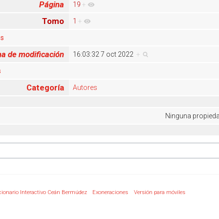
Página
19
+
Tomo
1
+
es
a de modificación
16:03:32 7 oct 2022
+
s
Categoría
Autores
Ninguna propiedad
cionario Interactivo Ceán Bermúdez
Exoneraciones
Versión para móviles