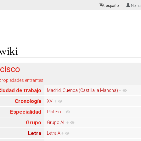
español
No ha
wiki
ncisco
 propiedades entrantes
Ciudad de trabajo
Madrid, Cuenca (Castilla la Mancha)
+
Cronología
XVI
+
Especialidad
Platero
+
Grupo
Grupo AL
+
Letra
Letra A
+