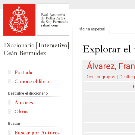
Página especial
Explorar el 
Ir
Ir
Álvarez, Fra
a
a
Portada
la
la
Ocultar grupos
Ocultar
Conoce el libro
navegación
búsqueda
Descubre el diccionario
Autores
Obras
Buscar
Buscar por Autores