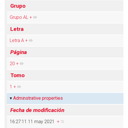
Grupo
Grupo AL
+
Abrir menú principal
Busc
Letra
Letra A
+
Página
20
+
Tomo
1
+
Adminstrative properties
Fecha de modificación
16:27:11 11 may 2021
+