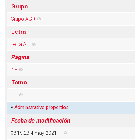
Grupo
Grupo AG
+
Abrir menú principal
Busc
Letra
Letra A
+
Página
7
+
Tomo
1
+
Adminstrative properties
Fecha de modificación
08:19:23 4 may 2021
+