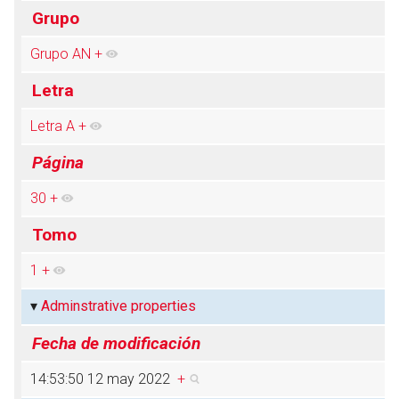
Grupo
Grupo AN
+
Abrir menú principal
Busc
Letra
Letra A
+
Página
30
+
Tomo
1
+
Adminstrative properties
Fecha de modificación
14:53:50 12 may 2022
+