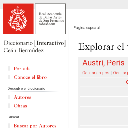
Página especial
Explorar el 
Ir
Ir
Austri, Peris
a
a
Portada
la
la
Ocultar grupos
Ocultar
Conoce el libro
navegación
búsqueda
Descubre el diccionario
Autores
Obras
Buscar
Buscar por Autores