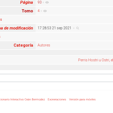
Página
93
+
Tomo
4
+
es
a de modificación
17:28:53 21 sep 2021
+
s
Categoría
Autores
Perris Hostri u Ostri, 
cionario Interactivo Ceán Bermúdez
Exoneraciones
Versión para móviles