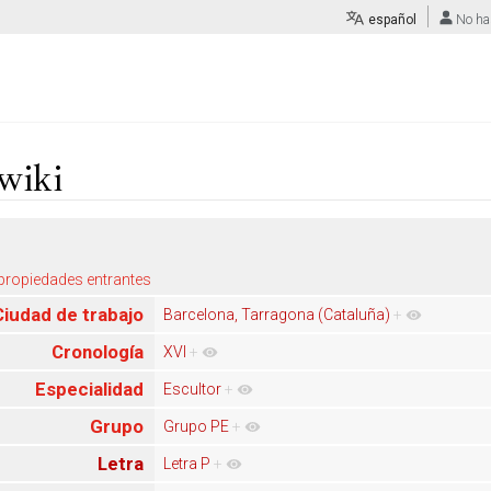
español
No ha
wiki
 propiedades entrantes
Ciudad de trabajo
Barcelona, Tarragona (Cataluña)
+
Cronología
XVI
+
Especialidad
Escultor
+
Grupo
Grupo PE
+
Letra
Letra P
+