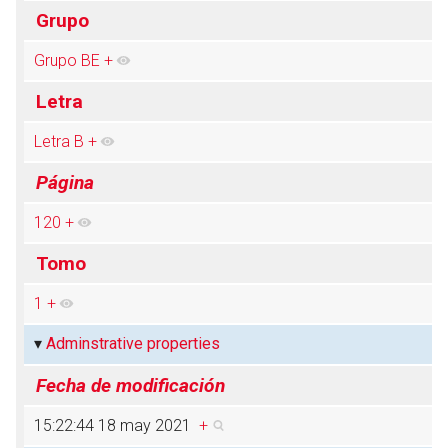
Grupo
Grupo BE
+
Abrir menú principal
Busc
Letra
Letra B
+
Página
120
+
Tomo
1
+
Adminstrative properties
Fecha de modificación
15:22:44 18 may 2021
+