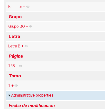
Escultor
+
Grupo
Abrir menú principal
Busc
Grupo BO
+
Letra
Letra B
+
Página
158
+
Tomo
1
+
Adminstrative properties
Fecha de modificación