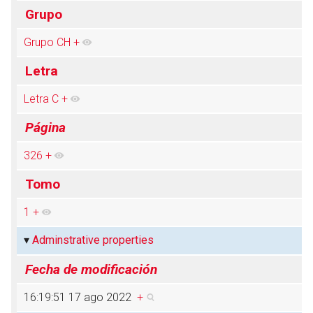
Grupo
Grupo CH
+
Abrir menú principal
Busc
Letra
Letra C
+
Página
326
+
Tomo
1
+
Adminstrative properties
Fecha de modificación
16:19:51 17 ago 2022
+