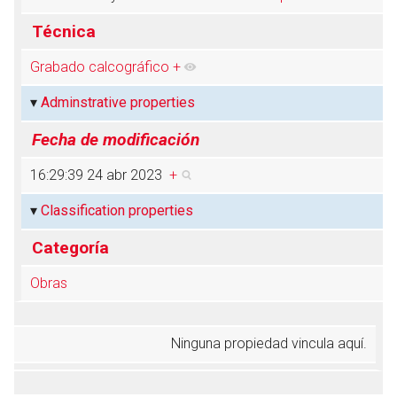
Técnica
Grabado calcográfico
+
Abrir menú principal
Busc
Adminstrative properties
Fecha de modificación
16:29:39 24 abr 2023
+
Classification properties
Categoría
Obras
Ninguna propiedad vincula aquí.