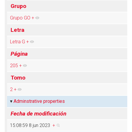
Grupo
Grupo GO
+
Abrir menú principal
Busc
Letra
Letra G
+
Página
205
+
Tomo
2
+
Adminstrative properties
Fecha de modificación
15:08:59 8 jun 2023
+