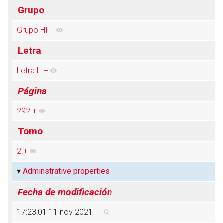
Grupo
Grupo HI
+
Abrir menú principal
Busc
Letra
Letra H
+
Página
292
+
Tomo
2
+
Adminstrative properties
Fecha de modificación
17:23:01 11 nov 2021
+