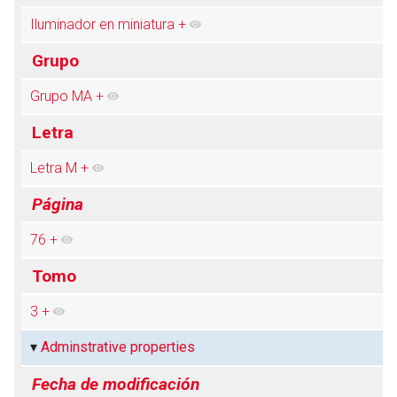
Iluminador en miniatura
+
Grupo
Abrir menú principal
Busc
Grupo MA
+
Letra
Letra M
+
Página
76
+
Tomo
3
+
Adminstrative properties
Fecha de modificación