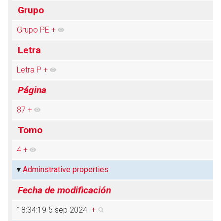
Grupo
Grupo PE
+
Abrir menú principal
Busc
Letra
Letra P
+
Página
87
+
Tomo
4
+
Adminstrative properties
Fecha de modificación
18:34:19 5 sep 2024
+