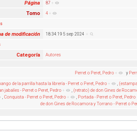
Página
87
+
Tomo
4
+
es
a de modificación
18:34:19 5 sep 2024
+
s
Categoría
Autores
Perret o Peret, Pedro
+
y
Perr
ango de la parrilla hasta la librería - Perret o Peret, Pedro
+
,
(estampa)
n jabalíes - Perret o Peret, Pedro
+
,
(retrato) de don Gines de Rocamo
,
Conquista - Perret o Peret, Pedro
+
,
Portada - Perret o Peret, Pedro
de don Gines de Rocamora y Torrano - Perret o Per