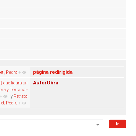
página redirigida
et , Pedro
+
AutorObra
 que figura un
ra y Torrano -
+
y
Retrato
et, Pedro
+