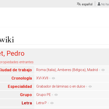
español
No ha
wiki
et, Pedro
 propiedades entrantes
Ciudad de trabajo
Roma (Italia), Amberes (Bélgica), Madrid
+
Cronología
XVI-XVII
+
Especialidad
Grabador de láminas o en dulce
+
Grupo
Grupo PE
+
Letra
Letra P
+