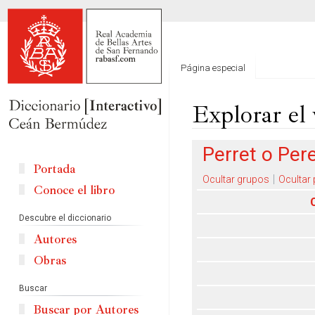
Página especial
Explorar el 
Ir
Ir
Perret o Per
a
a
Portada
la
la
Ocultar grupos
Ocultar
Conoce el libro
navegación
búsqueda
Descubre el diccionario
Autores
Obras
Buscar
Buscar por Autores