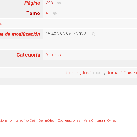
Página
246
+
Tomo
4
+
es
a de modificación
15:49:25 26 abr 2022
+
s
Categoría
Autores
Romani, José
+
y
Romaní, Guise
cionario Interactivo Ceán Bermúdez
Exoneraciones
Versión para móviles