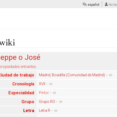
español
No ha
wiki
seppe o José
 propiedades entrantes
Ciudad de trabajo
Madrid, Boadilla (Comunidad de Madrid)
+
Cronología
XVII
+
Especialidad
Pintor
+
Grupo
Grupo RO
+
Letra
Letra R
+