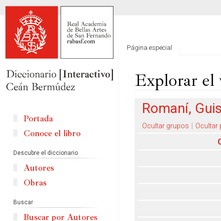
Página especial
Explorar el 
Ir
Ir
Romaní, Gui
a
a
Portada
la
la
Ocultar grupos
Ocultar
Conoce el libro
navegación
búsqueda
Descubre el diccionario
Autores
Obras
Buscar
Buscar por Autores