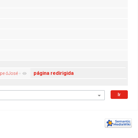
página redirigida
ppe óJosé
+