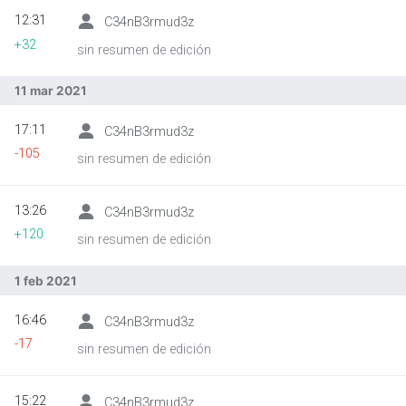
12:31
C34nB3rmud3z
+32
sin resumen de edición
Abrir menú principal
Busc
11 mar 2021
17:11
C34nB3rmud3z
-105
sin resumen de edición
13:26
C34nB3rmud3z
+120
sin resumen de edición
1 feb 2021
16:46
C34nB3rmud3z
-17
sin resumen de edición
15:22
C34nB3rmud3z