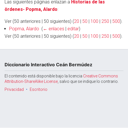
Las siguientes páginas enlazan a
Historias de las
ördenes- Popma, Alardo
:
Ver (50 anteriores | 50 siguientes) (
20
|
50
|
100
|
250
|
500
).
Abrir menú principal
Busc
Popma, Alardo
‎
(
← enlaces
|
editar
)
Ver (50 anteriores | 50 siguientes) (
20
|
50
|
100
|
250
|
500
).
Diccionario Interactivo Ceán Bermúdez
El contenido está disponible bajo la licencia
Creative Commons
Attribution-ShareAlike License
, salvo que se indique lo contrario.
Privacidad
Escritorio