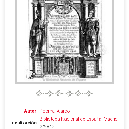
Abrir menú principal
Busc
Leer
Vigilar
Edita
Autor
Popma, Alardo
Biblioteca Nacional de España.
Madrid
Localización
2/9843