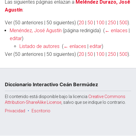
Las siguientes páginas enlazan a
Meléndez Durazo, José
Agustín
:
Ver (50 anteriores | 50 siguientes) (
20
|
50
|
100
|
250
|
500
).
Abrir menú principal
Busc
Menéndez, José Agustín
(página redirigida) ‎
(
← enlaces
|
editar
)
Listado de autores
‎
(
← enlaces
|
editar
)
Ver (50 anteriores | 50 siguientes) (
20
|
50
|
100
|
250
|
500
).
Diccionario Interactivo Ceán Bermúdez
El contenido está disponible bajo la licencia
Creative Commons
Attribution-ShareAlike License
, salvo que se indique lo contrario.
Privacidad
Escritorio