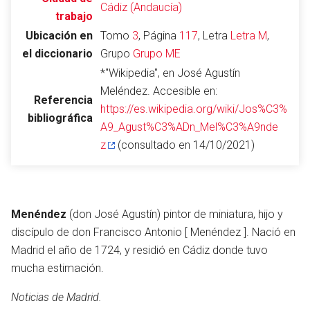
Cádiz (Andaucía)
trabajo
Ubicación en
Tomo
3
, Página
117
, Letra
Letra M
,
el diccionario
Grupo
Grupo ME
Abrir menú principal
Busc
*"Wikipedia", en José Agustín
Meléndez. Accesible en:
Referencia
https://es.wikipedia.org/wiki/Jos%C3%
bibliográfica
A9_Agust%C3%ADn_Mel%C3%A9nde
Leer
Vigilar
Edita
z
(consultado en 14/10/2021)
Menéndez
(don José Agustín) pintor de miniatura, hijo y
discípulo de don Francisco Antonio [ Menéndez ]. Nació en
Madrid el año de 1724, y residió en Cádiz donde tuvo
mucha estimación.
Noticias de Madrid.