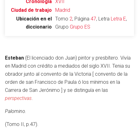
Cronología
XVII
Ciudad de trabajo
Madrid
Ubicación en el
Tomo
2
, Página
47
, Letra
Letra E
,
diccionario
Grupo
Grupo ES
Abrir menú principal
Busc
Esteban
(El licenciado don Juan) pintor y presbítero. Vivía
en Madrid con crédito a mediados del siglo XVII. Tenia su
obrador junto al convento de la Victoria [ convento de la
Leer
Vigilar
Edita
orden de san Francisco de Paula ó los mínimos en la
Carrera de San Jerónimo ] y se distinguía en las
perspectivas
.
Palomino.
(Tomo II, p.47).