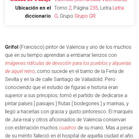
Ubicación en el
Tomo
2
, Página
235
, Letra
Letra
diccionario
G
, Grupo
Grupo GR
Abrir menú principal
Busc
Grifol
(Francisco) pintor de Valencia y uno de los muchos
que en su tiempo aprendían a embarrar lienzos con
imágenes ridículas de devoción para los pueblos y alquerías
Leer
Vigilar
Edita
de aquel reino
, como sucede en el barrio de la Feria de
Sevilla y en la de calle Santiago de Valladolid. Pero
conociendo que el estudio de figuras e historia eran
superior a sus principios, tomó el partido de dedicarse a
pintar países [ paisajes ] frutas [ bodegones ] y marinas, y
llegó a hacerlas con gracia y gusto pintoresco. El marqués
de Jura-real y otros aficionados de Valencia conservan
con estimación muchos
cuadros
de su mano. Mas a pesar
de su mérito falleció en él hospital de aquella ciudad el año