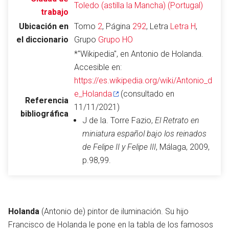
Toledo (astilla la Mancha) (Portugal)
trabajo
Ubicación en
Tomo
2
, Página
292
, Letra
Letra H
,
el diccionario
Grupo
Grupo HO
Abrir menú principal
Busc
*"Wikipedia", en Antonio de Holanda.
Accesible en:
https://es.wikipedia.org/wiki/Antonio_d
e_Holanda
(consultado en
Referencia
Leer
Vigilar
Edita
11/11/2021)
bibliográfica
J de la. Torre Fazio,
El Retrato en
miniatura español bajo los reinados
de Felipe II y Felipe III
, Málaga, 2009,
p.98,99.
Holanda
(Antonio de) pintor de iluminación. Su hijo
Francisco de Holanda le pone en la tabla de los famosos