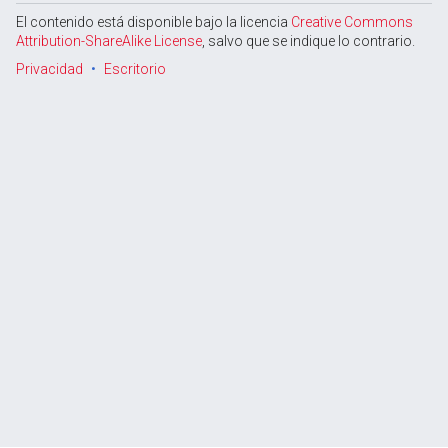
El contenido está disponible bajo la licencia
Creative Commons
Attribution-ShareAlike License
, salvo que se indique lo contrario.
Privacidad
Escritorio
Abrir menú principal
Busc
Leer
Vigilar
Edita
Ed