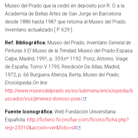
Museo del Prado que la cedió en deposito por R. O a la
Academia de Bellas Artes de San Jorge en Barcelona
desde 1886 hasta 1987 que retorna al Museo del Prado.
Inventario actualizado [ P. 629 ].
Ref. Bibliográfica:
Museo del Prado,
Inventario General de
Pinturas II El Museo de la Trinidad
, Museo del Prado-Espasa
Calpe, Madrid, 1991, p. 359,nº 1192. Ponz, Antonio, Viage
de España, Tomo V 1793, Reedición De Atlas, Madrid,
1972, p. 66 Burguera Atienza, Berta,
Museo del Prado,
Enciclopedia On line
:
http://www.museodelprado.es/es/submenu/enciclopedia/b
uscador/voz/jimenez-donoso-jose/
Fuente Iconográfica:
Web Fundación Universitaria
Española:
http://fichero.ficonofue.com/ficono/ficha.php?
reg=23310&accion=ver&foto=s#