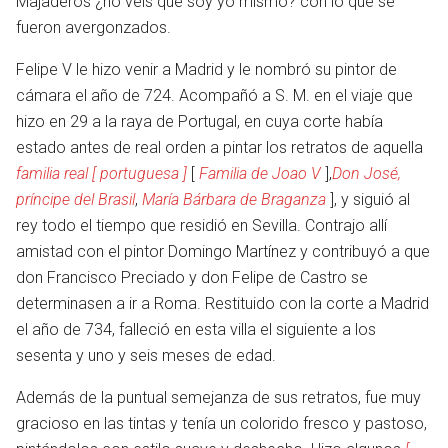
Majaderos ¿no veis que soy yo mismo? con lo que se
fueron avergonzados.
Felipe V le hizo venir a Madrid y le nombró su pintor de
cámara el año de 724. Acompañó a S. M. en el viaje que
hizo en 29 a la raya de Portugal, en cuya corte había
estado antes de real orden a pintar los retratos de aquella
familia real [ portuguesa ]
[
Familia de Joao V
],
Don José,
príncipe del Brasil
,
María Bárbara de Braganza
], y siguió al
rey todo el tiempo que residió en Sevilla. Contrajo allí
amistad con el pintor Domingo Martínez y contribuyó a que
don Francisco Preciado y don Felipe de Castro se
determinasen a ir a Roma. Restituido con la corte a Madrid
en
el año de 734, falleció en esta villa el siguiente a los
sesenta y uno y seis meses de edad.
Además de la puntual semejanza de sus retratos, fue muy
gracioso en las tintas y tenía un colorido fresco y pastoso,