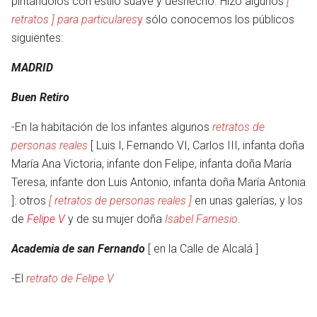
pintándolos con estilo suave y deshecho. Hizo algunos
[
retratos ] para particulares
y
sólo conocemos los públicos
siguientes:
MADRID
Buen Retiro
-En la habitación de los infantes algunos
retratos de
personas reales
[ Luis I, Fernando VI, Carlos III, infanta doña
María Ana Victoria, infante don Felipe, infanta doña María
Teresa, infante don Luis Antonio, infanta doña María Antonia
]: otros
[ retratos de personas reales ]
en unas galerías, y los
de
Felipe V
y de su mujer doña
Isabel Farnesio
.
Academia de san Fernando
[ en la Calle de Alcalá ]
-El
retrato de Felipe V