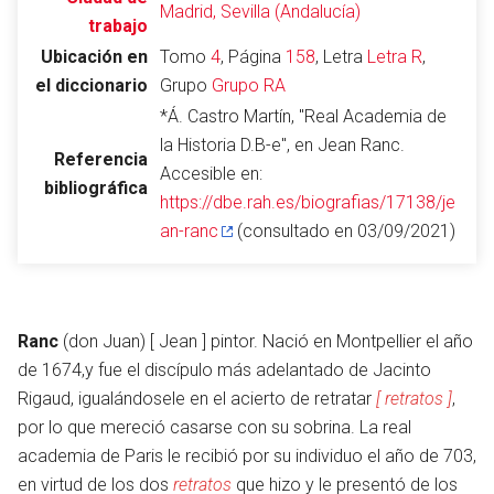
Madrid, Sevilla (Andalucía)
trabajo
Ubicación en
Tomo
4
, Página
158
, Letra
Letra R
,
el diccionario
Grupo
Grupo RA
Abrir menú principal
Busc
*Á. Castro Martín, "Real Academia de
la Historia D.B-e", en Jean Ranc.
Referencia
Accesible en:
bibliográfica
https://dbe.rah.es/biografias/17138/je
Leer
Vigilar
Edita
an-ranc
(consultado en 03/09/2021)
Ranc
(don Juan) [ Jean ] pintor. Nació en Montpellier el año
de 1674,y fue el discípulo más adelantado de Jacinto
Rigaud, igualándosele en el acierto de retratar
[ retratos ]
,
por lo que mereció casarse con su sobrina. La real
academia de Paris le recibió por su individuo el año de 703,
en virtud de los dos
retratos
que hizo y le presentó de los