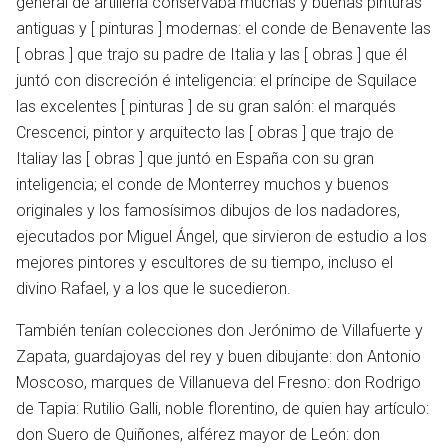
general de artillería conservaba muchas y buenas pinturas
antiguas y [ pinturas ] modernas: el conde de Benavente las
[ obras ] que trajo su padre de Italia y las [ obras ] que él
juntó con discreción é inteligencia: el príncipe de Squilace
las excelentes [ pinturas ] de su gran salón: el marqués
Crescenci, pintor y arquitecto las [ obras ] que trajo de
Italiay las [ obras ] que juntó en España con su gran
inteligencia; el conde de Monterrey muchos y buenos
originales y los famosísimos dibujos de los nadadores,
ejecutados por Miguel Ángel, que sirvieron de estudio a los
mejores pintores y escultores de su tiempo, incluso el
divino Rafael, y a los que le sucedieron.
También tenían colecciones don Jerónimo de Villafuerte y
Zapata, guardajoyas del rey y buen dibujante: don Antonio
Moscoso, marques de Villanueva del Fresno: don Rodrigo
de Tapia: Rutilio Galli, noble florentino, de quien hay artículo:
don Suero de Quiñones, alférez mayor de León: don