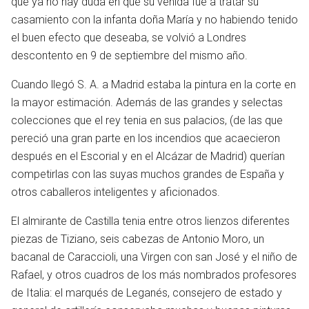
que ya no hay duda en que su venida fue a tratar su
casamiento con la infanta doña María y no habiendo tenido
el buen efecto que deseaba, se volvió a Londres
descontento en 9 de septiembre del mismo año.
Abrir menú principal
Busc
Cuando llegó S. A. a Madrid estaba la pintura en la corte en
la mayor estimación. Además de las grandes y selectas
colecciones que el rey tenia en sus palacios, (de las que
pereció una gran parte en los incendios que acaecieron
después en el Escorial y en el Alcázar de Madrid) querían
Leer
Vigilar
Edita
competirlas con las suyas muchos grandes de España y
otros caballeros inteligentes y aficionados.
El almirante de Castilla tenia entre otros lienzos diferentes
piezas de Tiziano, seis cabezas de Antonio Moro, un
bacanal de Caraccioli, una Virgen con san José y el niño de
Rafael, y otros cuadros de los más nombrados profesores
de Italia: el marqués de Leganés, consejero de estado y