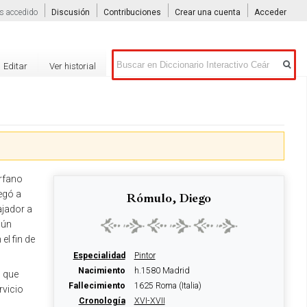
s accedido
Discusión
Contribuciones
Crear una cuenta
Acceder
Buscar
Editar
Ver historial
érfano
egó a
Rómulo, Diego
ajador a
gún
el fin de
Especialidad
Pintor
Nacimiento
h.1580 Madrid
, que
Fallecimiento
1625 Roma (Italia)
rvicio
Cronología
XVI-XVII