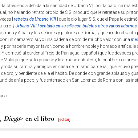
r la obediencia debida a la santidad de Urbano VIII por la católica majes
 cual, no hallando retrato propio de S.S. procuró que le retratase su pintor
 veces [
retratos de Urbano VIII
] que le dio lugar S.S. que el Papa le esti
entero,
[ Urbano VIII ] sentado en su silla con bufete y otros varios adornos
strana y Alcalá y los señores y pintores de Roma; y queriendo el santo
sa con un camarero suyo una cadena de oro de mucho valor con una
med
; y por hacerle mayor favor, como a hombre noble y honrado artífice, le d
l. Y cometió al cardenal Trejo de Paniagua, español (que fue después pr
de Málaga) que se lo pusiese y le armase caballero, lo cual hizo en prese
 y toda su familia y amigos en casa del mismo cardenal, que le tuvo pre
 de oro, y pendiente de ella el hábito. De donde con grande aplauso y gu
urió de ahí a poco, y fue enterrado en San Lorenzo de Roma con las insi
mino.
, Diego
> en el libro
[
editar
]