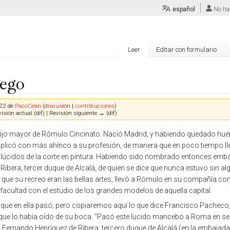
español
No ha
Leer
Editar con formulario
ego
022 de
PacoCeán
(
discusión
|
contribuciones
)
isión actual (dif) | Revisión siguiente → (dif)
l hijo mayor de Rómulo Cincinato. Nació Madrid, y habiendo quedado hu
aplicó con más ahínco a su profesión, de manera que en poco tiempo ll
 lúcidos de la corte en pintura. Habiendo sido nombrado entonces emb
ibera, tercer duque de Alcalá, de quien se dice que nunca estuvo sin al
y que su recreo eran las bellas artes, llevó a Rómulo en su compañía con 
facultad con el estudio de los grandes modelos de aquella capital.
lo que en ella pasó; pero copiaremos aquí lo que dice Francisco Pacheco
ue lo había oído de su boca. “Pasó este lucido mancebo a Roma en se
 Fernando Henríquez de Ribera, tercero duque de Alcalá (en la embajada