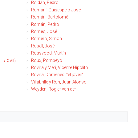
Roldán, Pedro
Romaní, Guiseppe o José
Román, Bartolomé
Román, Pedro
Romeo, José
Romero, Simón
Rosell, José
Rossvood, Martín
Roux, Pompeyo
s. XVII)
Rovira y Meri, Vicente Hipólito
Rovira, Domènec. "el joven"
Villabrille y Ron, Juan Alonso
Weyden, Rogier van der