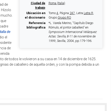
Ciudad de
Roma (Italia)
tad de
trabajo
. Hízolo
Ubicación en
Tomo
4
, Página
247
, Letra
Letra R
,
mó mucho.
el diccionario
Grupo
Grupo RO
, que
Referencia
*L. Varela Merino, "Capítulo Diego
 padre
bibliográfica
Rómulo, el pintor caballero" en
alla de
Symposium Internacional Velázquez:
Actas: Sevilla, 8-11 de noviembre de
io el
1999
, Sevilla, 2004, pp.179-196.
esidente
ncia de
venida
sto de todos le volvieron a su casa en 14 de diciembre de 1625.
gnias de caballero de aquella orden, y con la pompa debida a un