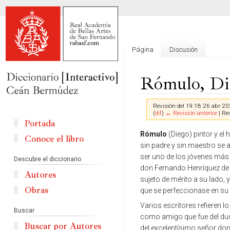
Página
Discusión
Rómulo, Di
Revisión del 19:18 26 abr 2
(
dif
)
← Revisión anterior
| Rev
Portada
Ir
Ir
Rómulo
(Diego) pintor y e
Conoce el libro
a
a
sin padre y sin maestro se 
la
la
ser uno de los jóvenes más
Descubre el diccionario
navegación
búsqueda
don Fernando Henríquez de R
Autores
sujeto de mérito a su lado, 
Obras
que se perfeccionase en su 
Varios escritores refieren 
Buscar
como amigo que fue del duq
Buscar por Autores
del excelentísimo señor don