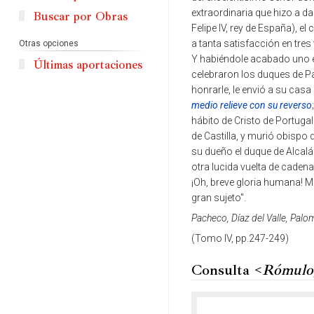
extraordinaria que hizo a da
Buscar por Obras
Felipe IV, rey de España), el
a tanta satisfacción en tres
Otras opciones
Y habiéndole acabado uno 
Últimas aportaciones
celebraron los duques de Pa
honrarle, le envió a su ca
medio relieve con su reverso
hábito de Cristo de Portuga
de Castilla, y murió obispo 
su dueño el duque de Alcalá
otra lucida vuelta de cadena
¡Oh, breve gloria humana! M
gran sujeto".
Pacheco, Díaz del Valle, Palo
(Tomo IV, pp.247-249)
Consulta <
Rómulo