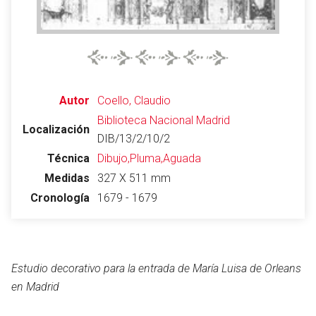
Abrir menú principal
Busc
Autor
Coello, Claudio
Biblioteca Nacional
Madrid
Localización
DIB/13/2/10/2
Leer
Vigilar
Edita
Técnica
Dibujo,Pluma,Aguada
Medidas
327 X 511 mm
Cronología
1679 - 1679
Estudio decorativo para la entrada de María Luisa de Orleans
en Madrid