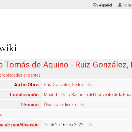
español
No ha
wiki
o Tomás de Aquino - Ruiz González,
 propiedades entrantes
AutorObra
Ruiz González, Pedro
+
Localización
Madrid
+
y
Sacristía del Convento de la Enc
Técnica
Óleo sobre lienzo
+
es
a de modificación
16:56:25 16 sep 2022
+