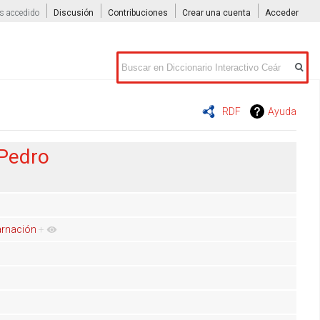
s accedido
Discusión
Contribuciones
Crear una cuenta
Acceder
Buscar
RDF
Ayuda
 Pedro
arnación
+