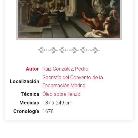
Abrir menú principal
Busc
Autor
Ruiz González, Pedro
Leer
Vigilar
Edita
Sacristía del Convento de la
Localización
Encarnación
Madrid
Técnica
Óleo sobre lienzo
Medidas
187 x 249 cm
Cronología
1678