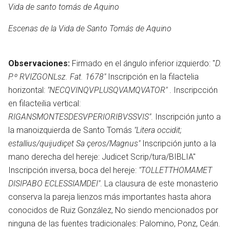
Vida de santo tomás de Aquino
Escenas de la Vida de Santo Tomás de Aquino
Observaciones:
Firmado en el ángulo inferior izquierdo: "
D.
P.º RVIZGONLsz. Fat. 1678"
Inscripción en la filactelia
horizontal:
"NECQVINQVPLUSQVAMQVATOR"
. Inscripcción
en filacteilia vertical:
RIGANSMONTESDESVPERIORIBVSSVIS"
. Inscripción junto a
la manoizquierda de Santo Tomás
"Litera occidit;
estallius/quijudiçet Sa çeros/Magnus"
Inscripción junto a la
mano derecha del hereje: Judicet Scrip/tura/BIBLIA"
Inscripción inversa, boca del hereje:
"TOLLETTHOMAMET
DISIPABO ECLESSIAMDEI"
. La clausura de este monasterio
conserva la pareja lienzos más importantes hasta ahora
conocidos de Ruiz González, No siendo mencionados por
ninguna de las fuentes tradicionales: Palomino, Ponz, Ceán.