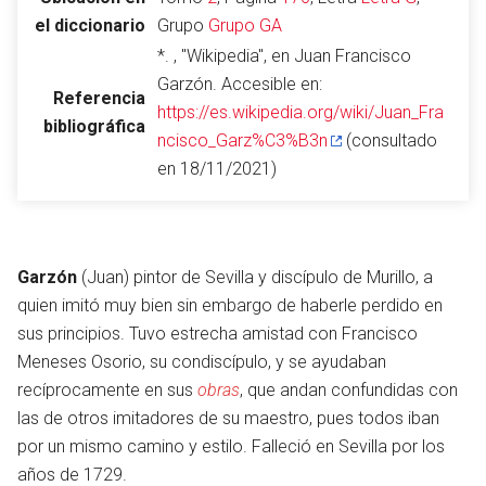
el diccionario
Grupo
Grupo GA
*. , "Wikipedia", en Juan Francisco
Garzón. Accesible en:
Abrir menú principal
Busc
Referencia
https://es.wikipedia.org/wiki/Juan_Fra
bibliográfica
ncisco_Garz%C3%B3n
(consultado
en 18/11/2021)
Leer
Vigilar
Edita
Garzón
(Juan) pintor de Sevilla y discípulo de Murillo, a
quien imitó muy bien sin embargo de haberle perdido en
sus principios. Tuvo estrecha amistad con Francisco
Meneses Osorio, su condiscípulo, y se ayudaban
recíprocamente en sus
obras
, que andan confundidas con
las de otros imitadores de su maestro, pues todos iban
por un mismo camino y estilo. Falleció en Sevilla por los
años de 1729.