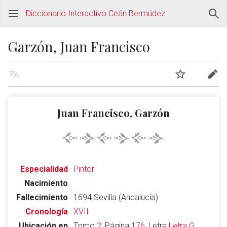
Diccionario Interactivo Ceán Bermúdez
Garzón, Juan Francisco
Juan Francisco, Garzón
Especialidad
Pintor
Nacimiento
Fallecimiento
1694 Sevilla (Andalucía)
Cronología
XVII
Ubicación en
Tomo
2
, Página
176
, Letra
Letra G
,