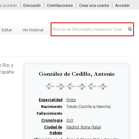
s accedido
Discusión
Contribuciones
Crear una cuenta
Acceder
Buscar
Editar
Ver historial
Rizi, y
 España
González de Cedillo, Antonio
Especialidad
Pintor
Nacimiento
Toledo (Castilla la Mancha)
Fallecimiento
Cronología
XVII
Ciudad de
Madrid, Roma (Italia)
trabajo