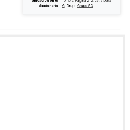
Ubicación en el
Tomo
2
, Página
212
, Letra
Letra
diccionario
G
, Grupo
Grupo GO