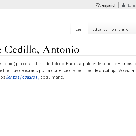
español
No ha
Leer
Editar con formulario
 Cedillo, Antonio
ntonio) pintor y natural de Toledo. Fue discípulo en Madrid de Francisco 
ue muy celebrado por la corrección y facilidad de su dibujo. Volvió a
nos
lienzos [ cuadros ]
de su mano.