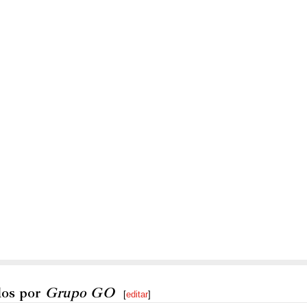
dos por
Grupo GO
[
editar
]