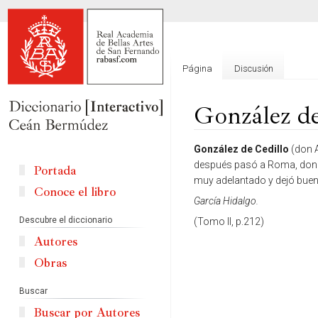
Página
Discusión
González de
Ir
Ir
González de Cedillo
(don A
a
a
después pasó a Roma, done f
Portada
la
la
muy adelantado y dejó bue
Conoce el libro
navegación
búsqueda
García Hidalgo.
Descubre el diccionario
(Tomo II, p.212)
Autores
Obras
Buscar
Buscar por Autores