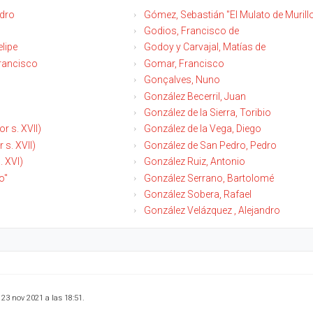
dro
Gómez, Sebastián "El Mulato de Murill
Godios, Francisco de
lipe
Godoy y Carvajal, Matías de
rancisco
Gomar, Francisco
Gonçalves, Nuno
González Becerril, Juan
González de la Sierra, Toribio
r s. XVII)
González de la Vega, Diego
 s. XVII)
González de San Pedro, Pedro
. XVI)
González Ruiz, Antonio
o"
González Serrano, Bartolomé
González Sobera, Rafael
González Velázquez , Alejandro
 23 nov 2021 a las 18:51.