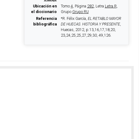
Ubicación en
Tomo
4
, Página
282
, Letra
Letra R
,
el diccionario
Grupo
Grupo RU
Referencia
*R. Félix García,
EL RETABLO MAYOR
bibliográfica
DE HUECAS. HISTORIA Y PRESENTE
,
Huecas, 2012, p.13,16,17,18,20,
23,24,25,25,27,29,30, 49,126.