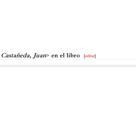
 Castañeda, Juan
> en el libro
[
editar
]