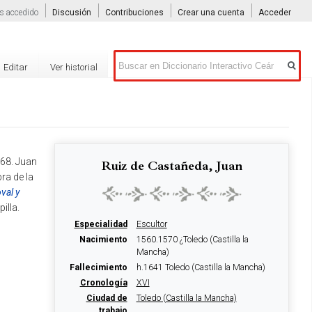
s accedido
Discusión
Contribuciones
Crear una cuenta
Acceder
Buscar
Editar
Ver historial
568. Juan
Ruiz de Castañeda, Juan
ra de la
val y
illa.
Especialidad
Escultor
Nacimiento
1560.1570 ¿Toledo (Castilla la
Mancha)
Fallecimiento
h.1641 Toledo (Castilla la Mancha)
Cronología
XVI
Ciudad de
Toledo (Castilla la Mancha)
trabajo