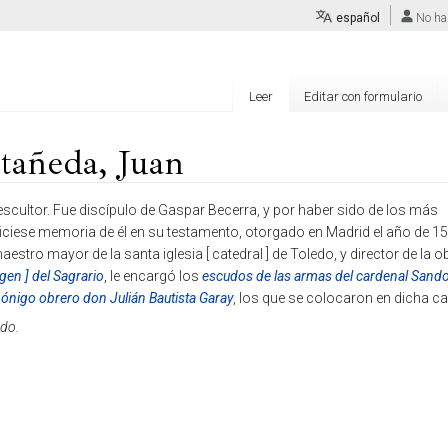
español
No ha
Leer
Editar con formulario
tañeda, Juan
scultor. Fue discípulo de Gaspar Becerra, y por haber sido de los más
iciese memoria de él en su testamento, otorgado en Madrid el año de 1
stro mayor de la santa iglesia [ catedral ] de Toledo, y director de la ob
rgen ] del Sagrario
, le encargó los
escudos de las armas del cardenal Sando
ónigo obrero don Julián Bautista Garay
, los que se colocaron en dicha cap
edo.