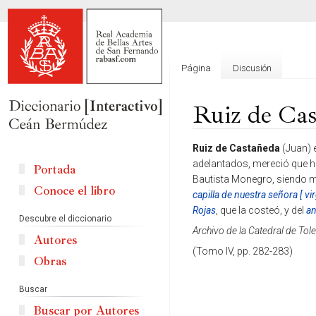
Página
Discusión
Ruiz de Cas
Ir
Ir
Ruiz de Castañeda
(Juan) e
a
a
adelantados, mereció que h
Portada
la
la
Bautista Monegro, siendo mae
Conoce el libro
navegación
búsqueda
capilla de nuestra señora [ vi
Rojas
, que la costeó, y del
an
Descubre el diccionario
Archivo de la Catedral de Tol
Autores
(Tomo IV, pp. 282-283)
Obras
Buscar
Buscar por Autores