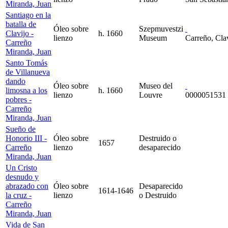
Miranda, Juan
Santiago en la
batalla de
Óleo sobre
Szepmuvestzi
Clavijo -
h. 1660
lienzo
Museum
Carreño, Cla
Carreño
Miranda, Juan
Santo Tomás
de Villanueva
dando
Óleo sobre
Museo del
limosna a los
h. 1660
lienzo
Louvre
0000051531
pobres -
Carreño
Miranda, Juan
Sueño de
Honorio III -
Óleo sobre
Destruido o
1657
Carreño
lienzo
desaparecido
Miranda, Juan
Un Cristo
desnudo y
abrazado con
Óleo sobre
Desaparecido
1614-1646
la cruz -
lienzo
o Destruido
Carreño
Miranda, Juan
Vida de San