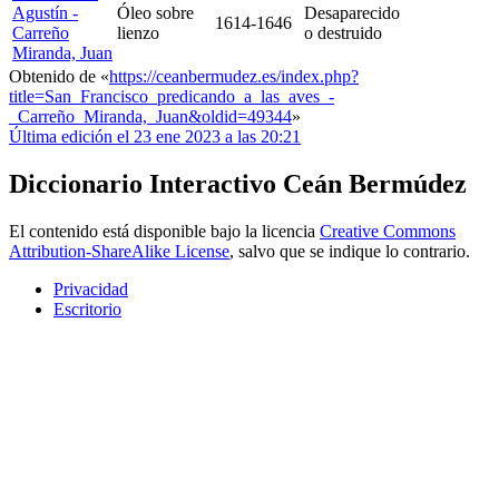
Agustín -
Óleo sobre
Desaparecido
1614-1646
Carreño
lienzo
o destruido
Miranda, Juan
Obtenido de «
https://ceanbermudez.es/index.php?
title=San_Francisco_predicando_a_las_aves_-
_Carreño_Miranda,_Juan&oldid=49344
»
Última edición el 23 ene 2023 a las 20:21
Diccionario Interactivo Ceán Bermúdez
El contenido está disponible bajo la licencia
Creative Commons
Attribution-ShareAlike License
, salvo que se indique lo contrario.
Privacidad
Escritorio