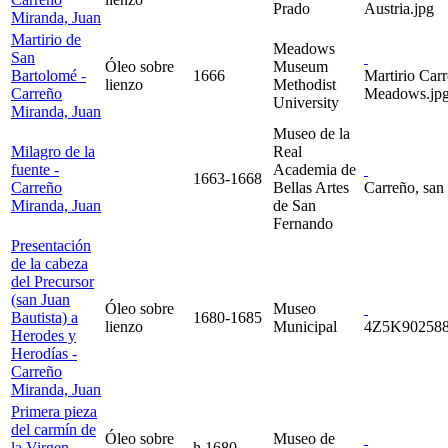
Prado
Austria.jpg
Miranda, Juan
Martirio de
Meadows
San
Óleo sobre
Museum
Bartolomé -
1666
Martirio Car
lienzo
Methodist
Carreño
Meadows.jp
University
Miranda, Juan
Museo de la
Milagro de la
Real
fuente -
Academia de
1663-1668
Carreño
Bellas Artes
Carreño, san 
Miranda, Juan
de San
Fernando
Presentación
de la cabeza
del Precursor
(san Juan
Óleo sobre
Museo
Bautista) a
1680-1685
lienzo
Municipal
4Z5K902588
Herodes y
Herodías -
Carreño
Miranda, Juan
Primera pieza
del carmín de
Óleo sobre
Museo de
la Virgen -
h.1680