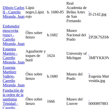
Real
Dibujo Carlos
Lápiz
Academia de
II - Carreño
negro,Lápiz
h. 1680-85
Bellas Artes
D-2142.jpg
Miranda, Juan
rojo
de San
Fernando
Embajador
moscovita
Museo
Óleo sobre
(ruso) -
h.1682
Nacional del
lienzo
ZP2K7SZ6M
Carreño
Prado
Miranda, Juan
Estampa
Aguafuerte y
Martirio -
University of
toques de
1624
Carreño
Michigan
3MFYKK9V
buril
Miranda, Juan
Eugenia
Martínez
Óleo sobre
Museo del
Vallejo-
h.1680
Eugenia Mart
lienzo
Prado
Carreño
vestida.jpg
Miranda, Juan
Fundación de
la orden de la
santísima
Óleo sobre
Museo del
1666
Trinidad -
lienzo
Louvre
0000897883
Carreño