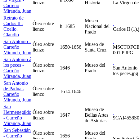
lienzo
Historia
La Virgen de
Carreño
Miranda, Juan
Retrato de
Museo
Carlos II -
Óleo sobre
h. 1685
Nacional del
Coello,
lienzo
Carlos II (1).
Prado
Claudio
San Antonio -
Óleo sobre
Museo de
Carreño
1650-1656
MSCTOFCE
lienzo
Santa Cruz
Miranda, Juan
001 P.JPG
San Antonio á
los peces -
Óleo sobre
Museo del
1646
San Antonio 
Carreño
lienzo
Prado
los peces.jpg
Miranda, Juan
San Antonio
de Padua -
Óleo sobre
1614-1646
Carreño
lienzo
Miranda, Juan
San
Museo de
Hermenegildo
Óleo sobre
1647
Bellas Artes
- Carreño
lienzo
9CAI4558S0
de Asturias
Miranda, Juan
San Sebastián
Óleo sobre
Museo del
- Carreño
1656
lienzo
Prado
San Sebastiá