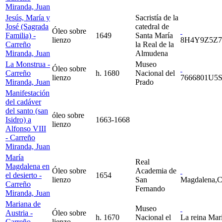
Miranda, Juan
Jesús, María y
Sacristía de la
José (Sagrada
catedral de
Óleo sobre
Familia) -
1649
Santa María
lienzo
8H4Y9Z5Z7
Carreño
la Real de la
Miranda, Juan
Almudena
La Monstrua -
Museo
Óleo sobre
Carreño
h. 1680
Nacional del
lienzo
7666801U5S
Miranda, Juan
Prado
Manifestación
del cadáver
del santo (san
óleo sobre
Isidro) a
1663-1668
lienzo
Alfonso VIII
- Carreño
Miranda, Juan
María
Real
Magdalena en
Óleo sobre
Academia de
el desierto -
1654
lienzo
San
Magdalena,C
Carreño
Fernando
Miranda, Juan
Mariana de
Museo
Austria -
Óleo sobre
h. 1670
Nacional el
La reina Mar
Carreño
lienzo