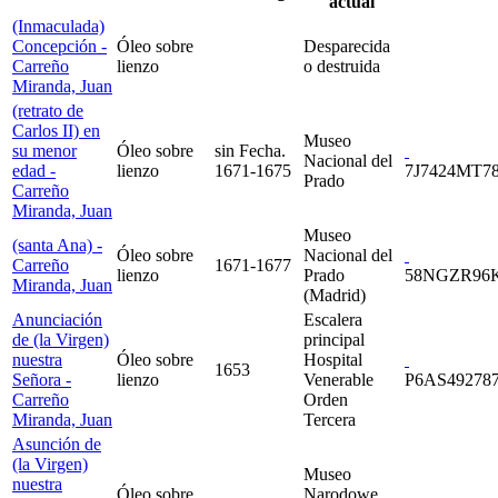
actual
(Inmaculada)
Concepción -
Óleo sobre
Desparecida
Carreño
lienzo
o destruida
Miranda, Juan
(retrato de
Carlos II) en
Museo
su menor
Óleo sobre
sin Fecha.
Nacional del
edad -
lienzo
1671-1675
7J7424MT78
Prado
Carreño
Miranda, Juan
Museo
(santa Ana) -
Óleo sobre
Nacional del
Carreño
1671-1677
lienzo
Prado
58NGZR96
Miranda, Juan
(Madrid)
Anunciación
Escalera
de (la Virgen)
principal
nuestra
Óleo sobre
Hospital
1653
Señora -
lienzo
Venerable
P6AS492787
Carreño
Orden
Miranda, Juan
Tercera
Asunción de
(la Virgen)
Museo
nuestra
Óleo sobre
Narodowe