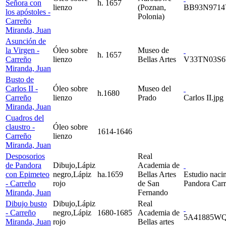
Señora con
h. 1657
lienzo
(Poznan,
BB93N9714
los apóstoles -
Polonia)
Carreño
Miranda, Juan
Asunción de
la Virgen -
Óleo sobre
Museo de
h. 1657
Carreño
lienzo
Bellas Artes
V33TN03S6
Miranda, Juan
Busto de
Carlos II -
Óleo sobre
Museo del
h.1680
Carreño
lienzo
Prado
Carlos II.jpg
Miranda, Juan
Cuadros del
claustro -
Óleo sobre
1614-1646
Carreño
lienzo
Miranda, Juan
Desposorios
Real
de Pandora
Dibujo,Lápiz
Academia de
con Epimeteo
negro,Lápiz
ha.1659
Bellas Artes
Estudio naci
- Carreño
rojo
de San
Pandora Carr
Miranda, Juan
Fernando
Dibujo busto
Dibujo,Lápiz
Real
- Carreño
negro,Lápiz
1680-1685
Academia de
5A41885WQ
Miranda, Juan
rojo
Bellas artes