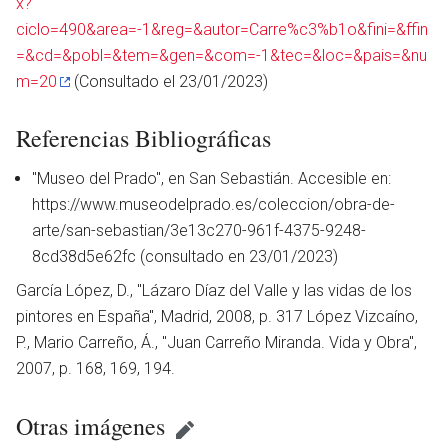
x?
ciclo=490&area=-1&reg=&autor=Carre%c3%b1o&fini=&ffin
=&cd=&pobl=&tem=&gen=&com=-1&tec=&loc=&pais=&nu
m=20
(Consultado el 23/01/2023)
Referencias Bibliográficas
"Museo del Prado", en San Sebastián. Accesible en:
https://www.museodelprado.es/coleccion/obra-de-
arte/san-sebastian/3e13c270-961f-4375-9248-
8cd38d5e62fc (consultado en 23/01/2023)
García López, D., ''Lázaro Díaz del Valle y las vidas de los
pintores en España'', Madrid, 2008, p. 317 López Vizcaíno,
P., Mario Carreño, Á., ''Juan Carreño Miranda. Vida y Obra'',
2007, p. 168, 169, 194.
Otras imágenes