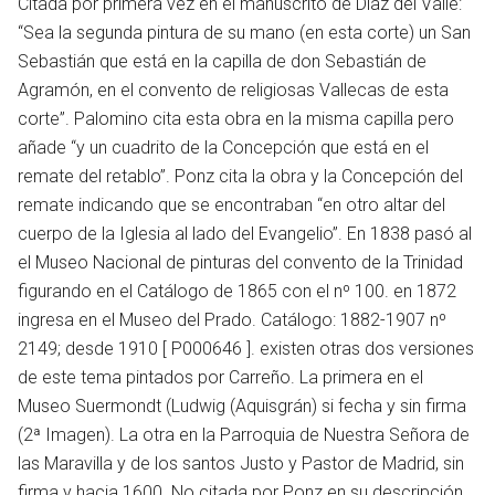
Citada por primera vez en el manuscrito de Díaz del Valle:
“Sea la segunda pintura de su mano (en esta corte) un San
Sebastián que está en la capilla de don Sebastián de
Agramón, en el convento de religiosas Vallecas de esta
corte”. Palomino cita esta obra en la misma capilla pero
añade “y un cuadrito de la Concepción que está en el
remate del retablo”. Ponz cita la obra y la Concepción del
remate indicando que se encontraban “en otro altar del
cuerpo de la Iglesia al lado del Evangelio”. En 1838 pasó al
el Museo Nacional de pinturas del convento de la Trinidad
figurando en el Catálogo de 1865 con el nº 100. en 1872
ingresa en el Museo del Prado. Catálogo: 1882-1907 nº
2149; desde 1910 [ P000646 ]. existen otras dos versiones
de este tema pintados por Carreño. La primera en el
en
Museo Suermondt (Ludwig (Aquisgrán) si fecha y sin firma
(2ª Imagen). La otra en la Parroquia de Nuestra Señora de
las Maravilla y de los santos Justo y Pastor de Madrid, sin
firma y hacia 1600. No citada por Ponz en su descripción