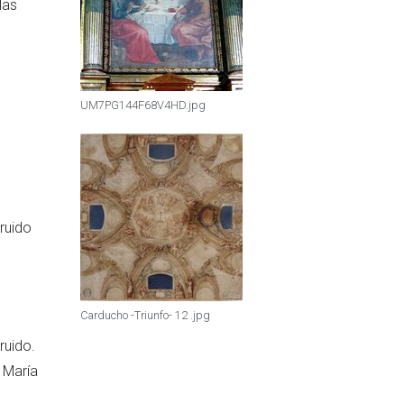
las
UM7PG144F68V4HD.jpg
ruido
Carducho -Triunfo- 12 .jpg
ruido.
 María