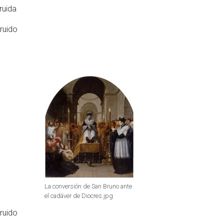
ruida
ruido
La conversión de San Bruno ante
el cadáver de Diocres.jpg
ruido