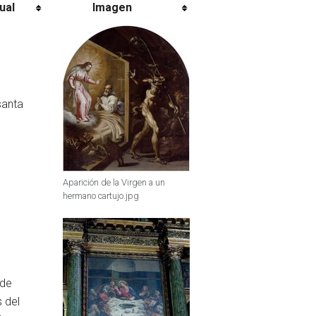
ual
Imagen
santa
Aparición de la Virgen a un
hermano cartujo.jpg
 de
 del