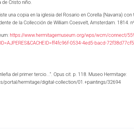
 de Cristo niño.
iste una copia en la iglesia del Rosario en Corella (Navarra) co
nte de la Collección de William Coesvelt, Amsterdam. 1814. nº
eum:
https://www.hermitagemuseum.org/wps/wcm/connect/55
D=AJPERES&CACHEID=ff4fc96f-0534-4ed5-bacd-72f38d77cf
leña del primer tercio...''. Opus cit. p. 118. Museo Hermitage:
portal/hermitage/digital-collection/01.+paintings/32694