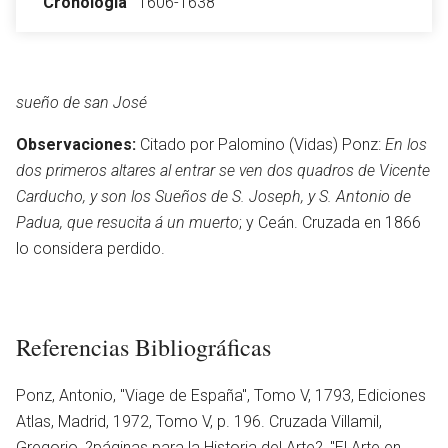
Cronología
1606-1638
Abrir menú principal
Busc
sueño de san José
Observaciones:
Citado por Palomino (Vidas) Ponz:
En los
dos primeros altares al entrar se ven dos quadros de Vicente
Carducho, y son los Sueños de S. Joseph, y S. Antonio de
Padua, que resucita á un muerto
; y Ceán. Cruzada en 1866
Leer
Vigilar
Edita
lo considera perdido.
Referencias Bibliográficas
Ponz, Antonio, ''Viage de España'', Tomo V, 1793, Ediciones
Atlas, Madrid, 1972, Tomo V, p. 196. Cruzada Villamil,
Gregorio, ?páginas para la Historia del Arte?, ''El Arte en