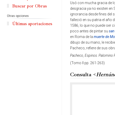
Usó con mucha gracia de l
Buscar por Obras
desgracia ya no existen en 
ignorancia desde fines del
Otras opciones
falleció en su patria el año
Últimas aportaciones
1586, lo que no puede ser c
poco antes de pintar su
san
en Roma de la
muerte de Mo
dibujo de su mano, le recibi
Pacheco, refiere de sus obra
Pacheco, Espinos. Palomino 
(Tomo II pp. 261-263)
Consulta <
Hernánd