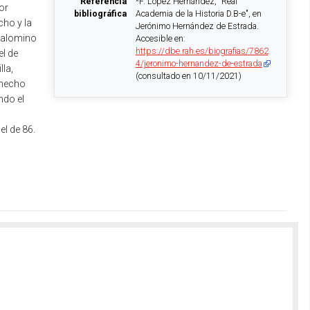
Referencia
*F. López Hernández, "Real
or
bibliográfica
Academia de la Historia D.B-e", en
cho y la
Jerónimo Hernández de Estrada.
 Palomino
Accesible en:
https://dbe.rah.es/biografias/7862
el de
4/jeronimo-hernandez-de-estrada
la,
(consultado en 10/11/2021)
 hecho
ndo el
el de 86.