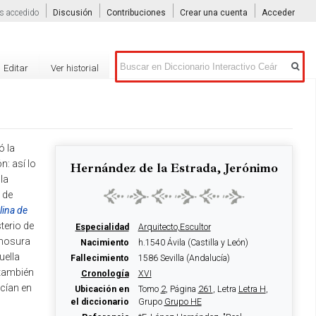
s accedido
Discusión
Contribuciones
Crear una cuenta
Acceder
Buscar
Editar
Ver historial
ó la
: así lo
Hernández de la Estrada, Jerónimo
la
 de
lina de
terio de
Especialidad
Arquitecto,Escultor
rmosura
Nacimiento
h.1540 Ávila (Castilla y León)
uella
Fallecimiento
1586 Sevilla (Andalucía)
 también
Cronología
XVI
ecían en
Ubicación en
Tomo
2
, Página
261
, Letra
Letra H
,
el diccionario
Grupo
Grupo HE