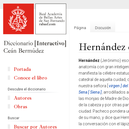
Página
Discusión
Hernández 
Ir
Ir
Hernández
(Jerónimo) escul
a
a
anatomía con gran intelige
Portada
la
la
manifiesta la célebre estatu
Conoce el libro
navegación
búsqueda
catedral de aquella cuidad,
nuestra señora [
virgen ] del
Descubre el diccionario
Sena [ Siena ]
, arrodillados 
Autores
las monjas de Madre de Dios
de la cabeza y por otras par
Obras
ciudad. Pacheco pondera 
de su mano, y dice que Herná
Buscar
la conversación con el lápi
Buscar por Autores