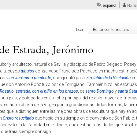
español
No ha
Leer
Editar con formulario
de Estrada, Jerónimo
tor y arquitecto, natural de Sevilla y discípulo de Pedro Delgado. Posey
ncia, cuyos
dibujos
conservaba Francisco Pacheco en mucha estimación
a de
san Jerónimo penitente
, que ejecutó para el
retablo de la Visitación
en 
 que don Antonio Ponz tuvo por de Torrigiano. También hizo las estatuas
 Rosario, sentada, con el niño en los brazos
, de
santo Domingo
y
santa Cata
a sus pies, y colocadas en el nicho principal del retablo mayor del monas
: es admirable la de la Virgen por la grandiosidad de las formas, la he
tes que la distinguen entre las mejores obras de escultura que hay en aq
un
Cristo resucitado
que había en su tiempo en el convento de San Pablo,
ndez tenía tal facilidad en el dibujo, que deshacía las dudas que se ofr
z que traía siempre consigo.