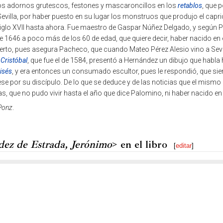
os adornos grutescos, festones y mascaroncillos en los
retablos
, que p
Sevilla, por haber puesto en su lugar los monstruos que produjo el capri
 siglo XVII hasta ahora. Fue maestro de Gaspar Núñez Delgado, y según
 de 1646 a poco más de los 60 de edad, que quiere decir, haber nacido en 
ierto, pues asegura Pacheco, que cuando Mateo Pérez Alesio vino a Sevil
 Cristóbal
, que fue el de 1584, presentó a Hernández un dibujo que habla
isés
, y era entonces un consumado escultor, pues le respondió, que sie
ese por su discípulo. De lo que se deduce y de las noticias que el mismo
s, que no pudo vivir hasta el año que dice Palomino, ni haber nacido en 
Ponz
.
ez de Estrada, Jerónimo
> en el libro
[
editar
]