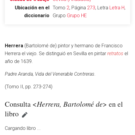
Ubicación en el
Tomo
2
, Página
273
, Letra
Letra H
,
diccionario
Grupo
Grupo HE
Abrir menú principal
Busc
Herrera
(Bartolomé de) pintor y hermano de Francisco
Herrera el viejo. Se distinguió en Sevilla en pintar
retratos
el
año de 1639.
Leer
Vigilar
Edita
Padre Aranda, Vida del Venerable Contreras
.
(Tomo II, pp. 273-274)
Herrera, Bartolomé de
Consulta <
> en el
libro
Cargando libro ...