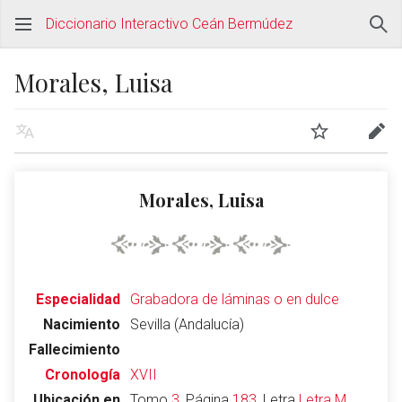
Diccionario Interactivo Ceán Bermúdez
Morales, Luisa
Morales, Luisa
Especialidad
Grabadora de láminas o en dulce
Nacimiento
Sevilla (Andalucía)
Fallecimiento
Cronología
XVII
Ubicación en
Tomo
3
, Página
183
, Letra
Letra M
,