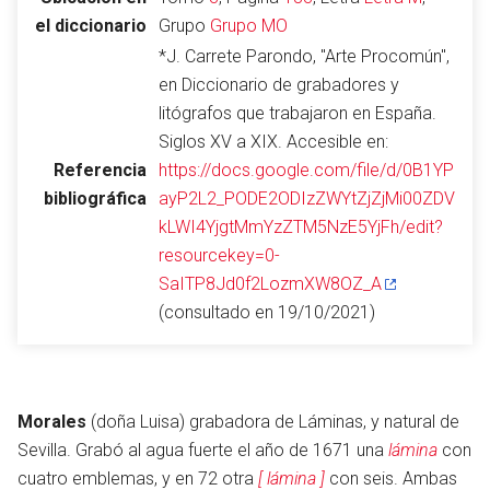
el diccionario
Grupo
Grupo MO
*J. Carrete Parondo, "Arte Procomún",
en Diccionario de grabadores y
Abrir menú principal
Busc
litógrafos que trabajaron en España.
Siglos XV a XIX. Accesible en:
Referencia
https://docs.google.com/file/d/0B1YP
bibliográfica
ayP2L2_PODE2ODIzZWYtZjZjMi00ZDV
Leer
kLWI4YjgtMmYzZTM5NzE5YjFh/edit?
Vigilar
Edita
resourcekey=0-
SaITP8Jd0f2LozmXW8OZ_A
(consultado en 19/10/2021)
Morales
(doña Luisa) grabadora de Láminas, y natural de
Sevilla. Grabó al agua fuerte el año de 1671 una
lámina
con
cuatro emblemas, y en 72 otra
[ lámina ]
con seis. Ambas