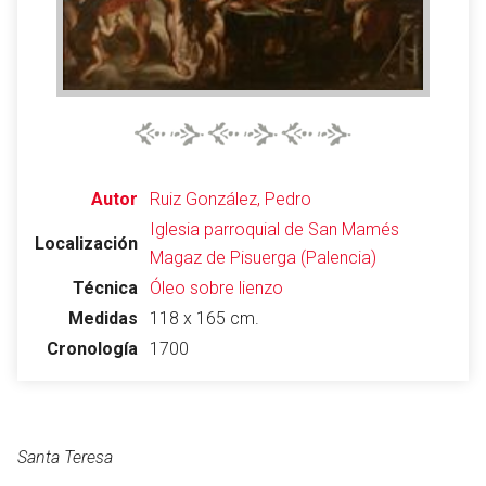
Abrir menú principal
Busc
Autor
Ruiz González, Pedro
Iglesia parroquial de San Mamés
Localización
Magaz de Pisuerga (Palencia)
Leer
Vigilar
Edita
Técnica
Óleo sobre lienzo
Medidas
118 x 165 cm.
Cronología
1700
Santa Teresa