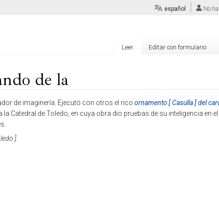
español
No ha
Leer
Editar con formulario
ndo de la
dor de imaginería. Ejecutó con otros el rico
ornamento [ Casulla ] del ca
 la Catedral de Toledo, en cuya obra dio pruebas de su inteligencia en el
s.
ledo ].