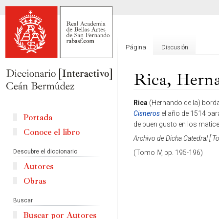
Página
Discusión
Rica, Herna
Ir
Ir
Rica
(Hernando de la) borda
a
a
Cisneros
el año de 1514 para
Portada
la
la
de buen gusto en los matice
Conoce el libro
navegación
búsqueda
Archivo de Dicha Catedral [ To
Descubre el diccionario
(Tomo IV, pp. 195-196)
Autores
Obras
Buscar
Buscar por Autores