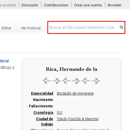
s accedido
Discusión
Contribuciones
Crear una cuenta
Acceder
Buscar
Editar
Ver historial
rdenal
 dibujo y
Rica, Hernando de la
Especialidad
Bordador de imaginería
Nacimiento
Fallecimiento
Cronología
XVI
Ciudad de
Toledo (Castilla la Mancha)
trabajo