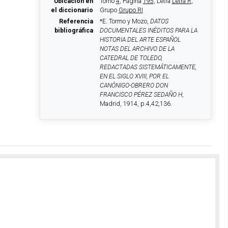
Ubicación en
Tomo
4
, Página
195
, Letra
Letra R
,
el diccionario
Grupo
Grupo RI
Referencia
*E. Tormo y Mozo,
DATOS
bibliográfica
DOCUMENTALES INÉDITOS PARA LA
HISTORIA DEL ARTE ESPAÑOL
NOTAS DEL ARCHIVO DE LA
CATEDRAL DE TOLEDO,
REDACTADAS SISTEMÁTICAMENTE,
EN EL SIGLO XVIII, POR EL
CANÓNIGO-OBRERO DON
FRANCISCO PÉREZ SEDAÑO H
,
Madrid, 1914, p.4,42,136.