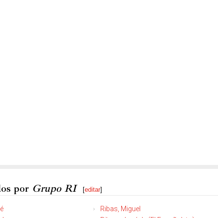
dos por
Grupo RI
[
editar
]
mé
Ribas, Miguel