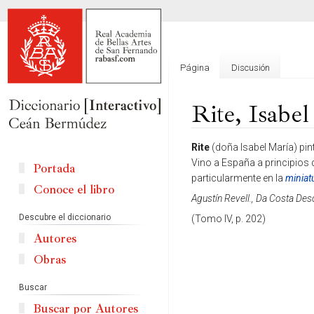
Página
Discusión
Rite, Isabe
Ir
Ir
Rite
(doña Isabel María) pint
a
a
Vino a España a principios de
Portada
la
la
particularmente en la
miniat
Conoce el libro
navegación
búsqueda
Agustín Revell., Da Costa Des
Descubre el diccionario
(Tomo IV, p. 202)
Autores
Obras
Buscar
Buscar por Autores