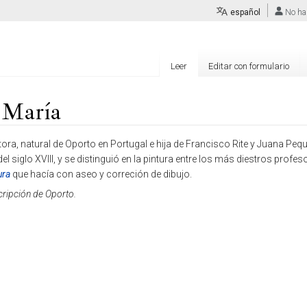
español
No ha
Leer
Editar con formulario
l María
ora, natural de Oporto en Portugal e hija de Francisco Rite y Juana Pequ
l siglo XVIII, y se distinguió en la pintura entre los más diestros profes
ura
que hacía con aseo y correción de dibujo.
cripción de Oporto.