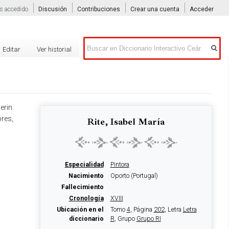
s accedido
Discusión
Contribuciones
Crear una cuenta
Acceder
Buscar
Editar
Ver historial
erin.
ores,
Rite, Isabel María
Especialidad
Pintora
Nacimiento
Oporto (Portugal)
Fallecimiento
Cronología
XVIII
Ubicación en el
Tomo
4
, Página
202
, Letra
Letra
diccionario
R
, Grupo
Grupo RI