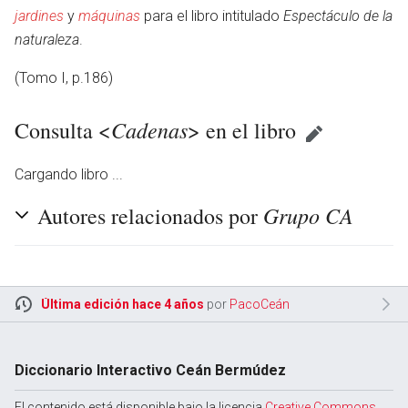
jardines
y
máquinas
para el libro intitulado
Espectáculo de la
naturaleza
.
(Tomo I, p.186)
Cadenas
Consulta <
> en el libro
Cargando libro ...
Grupo CA
Autores relacionados por
Última edición hace 4 años
por
PacoCeán
Diccionario Interactivo Ceán Bermúdez
El contenido está disponible bajo la licencia
Creative Commons