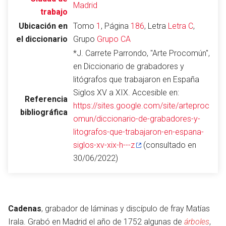
Madrid
trabajo
Ubicación en
Tomo
1
, Página
186
, Letra
Letra C
,
el diccionario
Grupo
Grupo CA
Abrir menú principal
Busc
*J. Carrete Parrondo, "Arte Procomún",
en Diccionario de grabadores y
litógrafos que trabajaron en España
Siglos XV a XIX. Accesible en:
Referencia
Leer
Vigilar
Edita
https://sites.google.com/site/arteproc
bibliográfica
omun/diccionario-de-grabadores-y-
litografos-que-trabajaron-en-espana-
siglos-xv-xix-h---z
(consultado en
30/06/2022)
Cadenas
, grabador de láminas y discípulo de fray Matías
Irala. Grabó en Madrid el año de 1752 algunas de
árboles
,