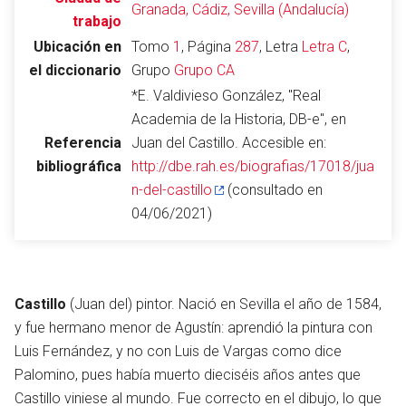
Granada, Cádiz, Sevilla (Andalucía)
trabajo
Ubicación en
Tomo
1
, Página
287
, Letra
Letra C
,
el diccionario
Grupo
Grupo CA
Abrir menú principal
Busc
*E. Valdivieso González, "Real
Academia de la Historia, DB-e", en
Referencia
Juan del Castillo. Accesible en:
bibliográfica
http://dbe.rah.es/biografias/17018/jua
Leer
Vigilar
Edita
n-del-castillo
(consultado en
04/06/2021)
Castillo
(Juan del) pintor. Nació en Sevilla el año de 1584,
y fue hermano menor de Agustín: aprendió la pintura con
Luis Fernández, y no con Luis de Vargas como dice
Palomino, pues había muerto dieciséis años antes que
Castillo viniese al mundo. Fue correcto en el dibujo, lo que